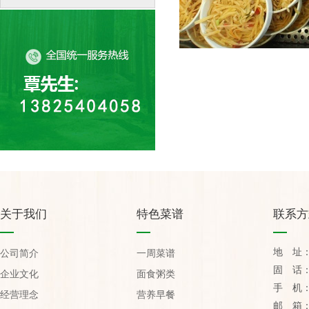
关于我们
特色菜谱
联系方
地 址
公司简介
一周菜谱
固 话：07
企业文化
面食粥类
手 机：1
经营理念
营养早餐
邮 箱：yu