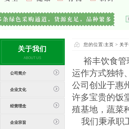
您的位置:
>
主页
关于
关于我们
ABOUT US
裕丰饮食管理
运作方式独特、
公司简介
公司创业于惠
企业文化
许多宝贵的饭
经营理念
殖基地，蔬菜
我们秉承职工
企业宗旨