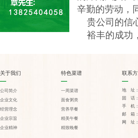
辛勤的劳动，
贵公司的信心
裕丰的成功，
关于我们
特色菜谱
联系方
地 址
公司简介
一周菜谱
固 话：07
企业文化
面食粥类
手 机：1
经营理念
营养早餐
邮 箱：yu
企业宗旨
精美午餐
网 址：htt
企业精神
精致晚餐