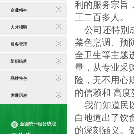
利的服务宗旨
企业精神
工二百多人。
人才招聘
公司还特别成
菜色烹调、预
服务管理
全卫生等主题
组织结构
量，从专业采
险，无不用心
品牌特色
的信赖和 高度
发展历程
我们知道民以
白地道出了饮
的深刻涵义。