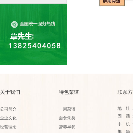
关于我们
特色菜谱
联系方
地 址
公司简介
一周菜谱
固 话：07
企业文化
面食粥类
手 机：1
经营理念
营养早餐
邮 箱：yu