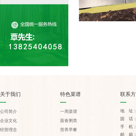
关于我们
特色菜谱
联系方
地 址
公司简介
一周菜谱
固 话：07
企业文化
面食粥类
手 机：1
经营理念
营养早餐
邮 箱：yu